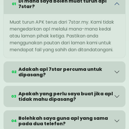
Di mana saya boleh muat turun apl
01
7star?
Muat turun APK terus dari 7star.my. Kami tidak
mengedarkan apl melalui mana-mana kedai
atau laman pihak ketiga. Pastikan anda
menggunakan pautan dari laman kami untuk
mendapat fail yang sahih dan ditandatangani.
Adakah apl 7star percuma untuk
02
dipasang?
Apakah yang perlu saya buat jika apl
03
tidak mahu dipasang?
Bolehkah saya guna apl yang sama
04
pada dua telefon?