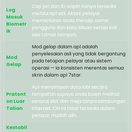
Cap jari dan ID wajah hanya tersedia
Log
melalui apl asli. Akses pelayar
Masuk
memerlukan anda menaip nama
Biometr
pengguna dan kata laluan setiap kali
ik
sesi tamat tempoh.
Mod gelap dalam apl adalah
penyelesaian asli yang tidak bergantung
Mod
pada tetapan pelayar atau sistem
Gelap
operasi — ia konsisten merentas semua
skrin dalam apl 7star.
Apl menyimpan data lobi secara
Pratont
tempatan supaya anda boleh melihat
on Luar
senarai slot dan meja tanpa sambungan
Talian
internet. Ciri ini tidak tersedia dalam
pelayar mudah alih.
Kestabil