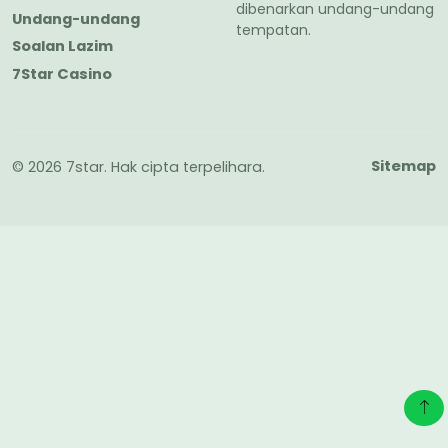
dibenarkan undang-undang
Undang-undang
tempatan.
Soalan Lazim
7Star Casino
Sitemap
© 2026 7star. Hak cipta terpelihara.