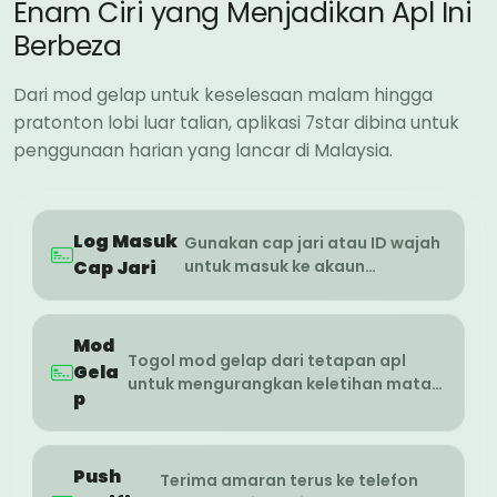
Enam Ciri yang Menjadikan Apl Ini
Berbeza
Dari mod gelap untuk keselesaan malam hingga
pratonton lobi luar talian, aplikasi 7star dibina untuk
penggunaan harian yang lancar di Malaysia.
Log Masuk
Gunakan cap jari atau ID wajah
Cap Jari
untuk masuk ke akaun…
Mod
Togol mod gelap dari tetapan apl
Gela
untuk mengurangkan keletihan mata…
p
Push
Terima amaran terus ke telefon