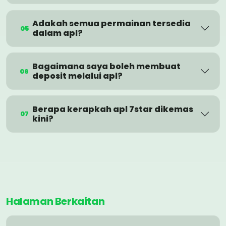
Adakah semua permainan tersedia
05
dalam apl?
Bagaimana saya boleh membuat
06
deposit melalui apl?
Berapa kerapkah apl 7star dikemas
07
kini?
Halaman Berkaitan