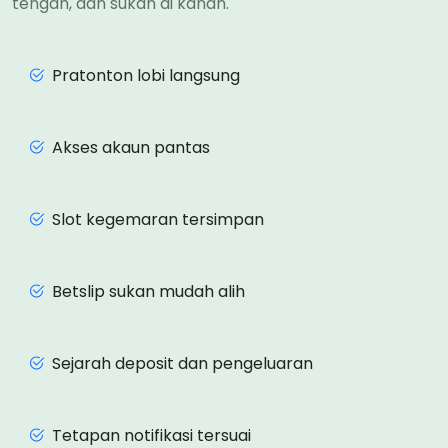
tengah, dan sukan di kanan.
Pratonton lobi langsung
Akses akaun pantas
Slot kegemaran tersimpan
Betslip sukan mudah alih
Sejarah deposit dan pengeluaran
Tetapan notifikasi tersuai