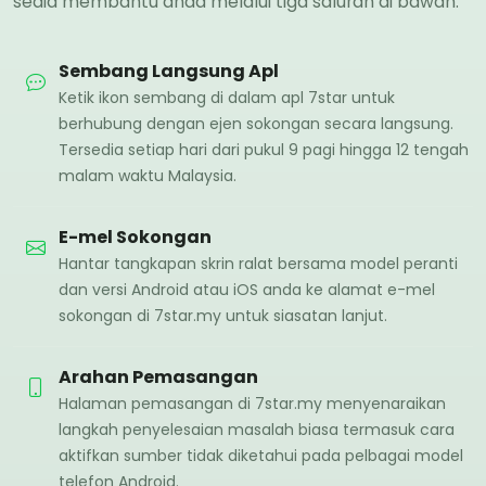
sedia membantu anda melalui tiga saluran di bawah.
Sembang Langsung Apl
Ketik ikon sembang di dalam apl 7star untuk
berhubung dengan ejen sokongan secara langsung.
Tersedia setiap hari dari pukul 9 pagi hingga 12 tengah
malam waktu Malaysia.
E-mel Sokongan
Hantar tangkapan skrin ralat bersama model peranti
dan versi Android atau iOS anda ke alamat e-mel
sokongan di 7star.my untuk siasatan lanjut.
Arahan Pemasangan
Halaman pemasangan di 7star.my menyenaraikan
langkah penyelesaian masalah biasa termasuk cara
aktifkan sumber tidak diketahui pada pelbagai model
telefon Android.