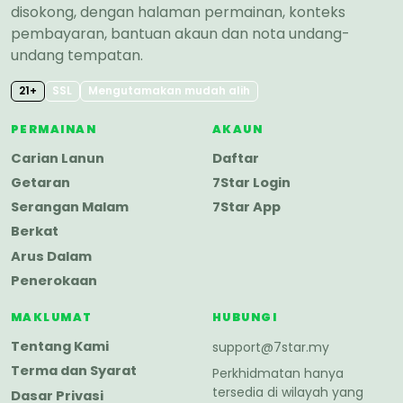
disokong, dengan halaman permainan, konteks
pembayaran, bantuan akaun dan nota undang-
undang tempatan.
21+
SSL
Mengutamakan mudah alih
PERMAINAN
AKAUN
Carian Lanun
Daftar
Getaran
7Star Login
Serangan Malam
7Star App
Berkat
Arus Dalam
Penerokaan
MAKLUMAT
HUBUNGI
Tentang Kami
support@7star.my
Terma dan Syarat
Perkhidmatan hanya
tersedia di wilayah yang
Dasar Privasi