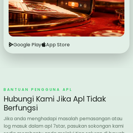
Google Play
App Store
BANTUAN PENGGUNA APL
Hubungi Kami Jika Apl Tidak
Berfungsi
Jika anda menghadapi masalah pemasangan atau
log masuk dalam apl 7star, pasukan sokongan kami