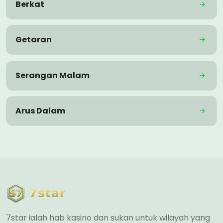
Berkat
Getaran
Serangan Malam
Arus Dalam
7star ialah hab kasino dan sukan untuk wilayah yang