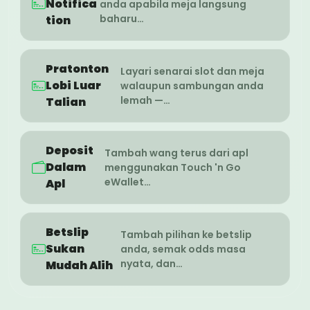
Notifica
anda apabila meja langsung
baharu…
tion
Pratonton
Layari senarai slot dan meja
Lobi Luar
walaupun sambungan anda
lemah —…
Talian
Deposit
Tambah wang terus dari apl
Dalam
menggunakan Touch 'n Go
eWallet…
Apl
Betslip
Tambah pilihan ke betslip
Sukan
anda, semak odds masa
nyata, dan…
Mudah Alih