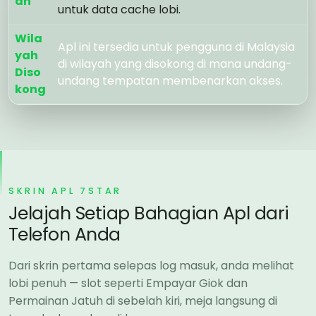
an
untuk data cache lobi.
Wila
Apl ini tersedia untuk pengguna di Malaysia
yah
di wilayah yang disokong di mana undang-
Diso
undang tempatan membenarkan akses.
kong
SKRIN APL 7STAR
Jelajah Setiap Bahagian Apl dari
Telefon Anda
Dari skrin pertama selepas log masuk, anda melihat
lobi penuh — slot seperti Empayar Giok dan
Permainan Jatuh di sebelah kiri, meja langsung di