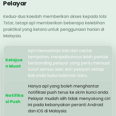
Pelayar
Kedua-dua kaedah memberikan akses kepada lobi
7star, tetapi apl memberikan beberapa kelebihan
praktikal yang ketara untuk penggunaan harian di
Malaysia.
Apl memuatkan lobi dari cache
tempatan, menjadikannya lebih pantas
Kelajua
berbanding pelayar yang perlu memuat
n Muat
turun semua aset dari pelayan setiap
kali anda buka halaman baru.
Hanya apl yang boleh menghantar
notifikasi push terus ke skrin kunci anda.
Notifika
Pelayar mudah alih tidak menyokong ciri
si Push
ini pada kebanyakan peranti Android
dan iOS di Malaysia.