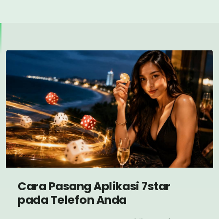
Cara Pasang Aplikasi 7star
pada Telefon Anda