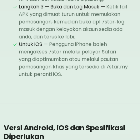
Langkah 3 — Buka dan Log Masuk —
Ketik fail
APK yang dimuat turun untuk memulakan
pemasangan, kemudian buka apl 7star, log
masuk dengan kelayakan akaun sedia ada
anda, dan terus ke lobi.
Untuk iOS —
Pengguna iPhone boleh
mengakses 7star melalui pelayar Safari
yang dioptimumkan atau melalui pautan
pemasangan khas yang tersedia di 7star.my
untuk peranti iOS.
Versi Android, iOS dan Spesifikasi
Diperlukan