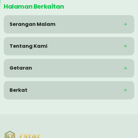
Halaman Berkaitan
Serangan Malam
Tentang Kami
Getaran
Berkat