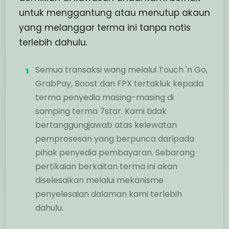
untuk menggantung atau menutup akaun
yang melanggar terma ini tanpa notis
terlebih dahulu.
Semua transaksi wang melalui Touch 'n Go,
1
GrabPay, Boost dan FPX tertakluk kepada
terma penyedia masing-masing di
samping terma 7star. Kami tidak
bertanggungjawab atas kelewatan
pemprosesan yang berpunca daripada
pihak penyedia pembayaran. Sebarang
pertikaian berkaitan terma ini akan
diselesaikan melalui mekanisme
penyelesaian dalaman kami terlebih
dahulu.