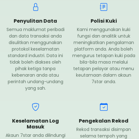
Penyulitan Data
Polisi Kuki
Semua maklumat peribadi
Kami menggunakan kuki
dan data transaksi anda
fungsi dan analitik untuk
disulitkan menggunakan
meningkatkan pengalaman
protokol keselamatan
platform anda. Anda boleh
standard industri. Data ini
mengurus tetapan kuki pada
tidak boleh diakses oleh
bila-bila masa melalui
pihak ketiga tanpa
tetapan pelayar atau menu
kebenaran anda atau
keutamaan dalam akaun
perintah undang-undang
7star anda.
yang sah.
Keselamatan Log
Pengekalan Rekod
Masuk
Rekod transaksi disimpan
Akaun 7star anda dilindungi
selama tempoh yang