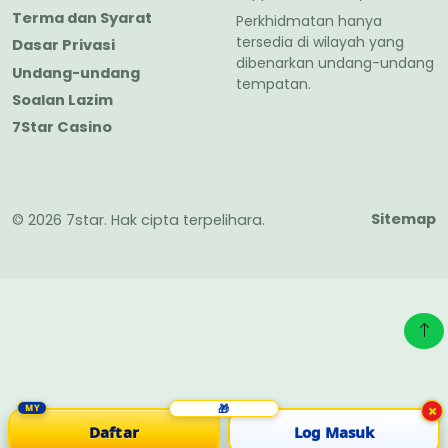
Terma dan Syarat
Perkhidmatan hanya
tersedia di wilayah yang
Dasar Privasi
dibenarkan undang-undang
Undang-undang
tempatan.
Soalan Lazim
7Star Casino
Sitemap
© 2026 7star. Hak cipta terpelihara.
×
Daftar
Log Masuk