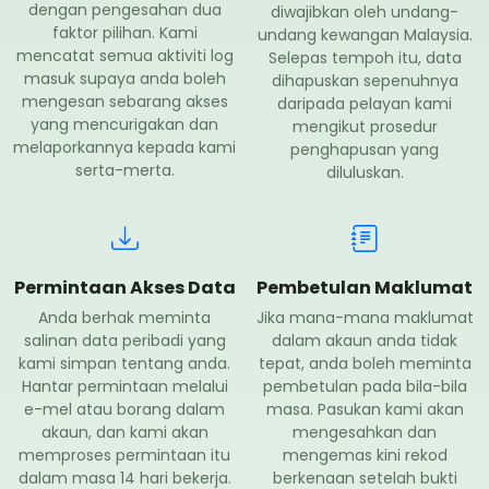
dengan pengesahan dua
diwajibkan oleh undang-
faktor pilihan. Kami
undang kewangan Malaysia.
mencatat semua aktiviti log
Selepas tempoh itu, data
masuk supaya anda boleh
dihapuskan sepenuhnya
mengesan sebarang akses
daripada pelayan kami
yang mencurigakan dan
mengikut prosedur
melaporkannya kepada kami
penghapusan yang
serta-merta.
diluluskan.
Permintaan Akses Data
Pembetulan Maklumat
Anda berhak meminta
Jika mana-mana maklumat
salinan data peribadi yang
dalam akaun anda tidak
kami simpan tentang anda.
tepat, anda boleh meminta
Hantar permintaan melalui
pembetulan pada bila-bila
e-mel atau borang dalam
masa. Pasukan kami akan
akaun, dan kami akan
mengesahkan dan
memproses permintaan itu
mengemas kini rekod
dalam masa 14 hari bekerja.
berkenaan setelah bukti